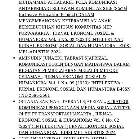
MUHAMMAD ATHALARIK,
POLA KOMUNIKASI
ANTARPRIBADI RELAWAN KOMUNITAS SIEP (Social
Inclusive Education Project) DALAM
MENGEMBANGKAN KETERAMPILAN ANAK
BERKEBUTUHAN KHUSUS KOMUNITAS SIEP
PURWAKARTA
,
JURNAL EKONOMI, SOSIAL &
HUMANIORA: Vol. 6 No. 02 (2024): INTELEKTIVA :
JURNAL EKONOMI, SOSIAL DAN HUMANIORA - EDISI
MEI -ADUSTUS 2024
AMINUDIN JUNAEDI, TABRANI SJAFRIZAL,
KOMUNIKASI DOSEN DENGAN MAHASISWA DALAM
KEGIATAN PEMBELAJARAN MELALUI METODE
CERAMAH
,
JURNAL EKONOMI, SOSIAL &
HUMANIORA: Vol. 1 No. 09 (2020): INTELEKTIVA :
JURNAL EKONOMI, SOSIAL DAN HUMANIORA E-ISSN
: NO 2686-5661
OCTANIA SAKINAH, TABRANI SJAFRIZAL,
STRATEGI
KOMUNIKASI PENGGUNAAN MEDIA SOSIAL WITTER
OLEH PT TRANSPORTASI JAKARTA
,
JURNAL
EKONOMI, SOSIAL & HUMANIORA: Vol. 6 No. 02
(2024): INTELEKTIVA : JURNAL EKONOMI, SOSIAL
DAN HUMANIORA - EDISI MEI -ADUSTUS 2024
TABRANI SJAFRIZAL, DWINARKO, METHA