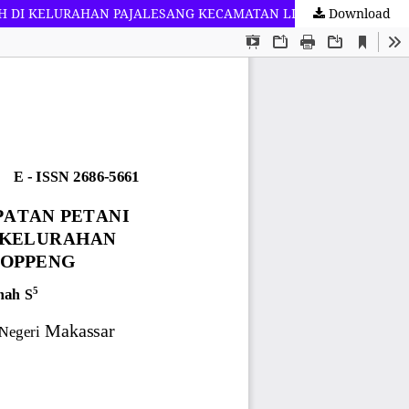
Download
ANALISIS FAKTOR-FAKTOR YANG MEMENGARUHI PENDAPATAN PETANI PEMILIK PENGGARAP PADA USAHATANI PADI SAWAH DI KELURAHAN PAJALESANG KECAMATAN LILIRILAU KABUPATEN SOPPENG