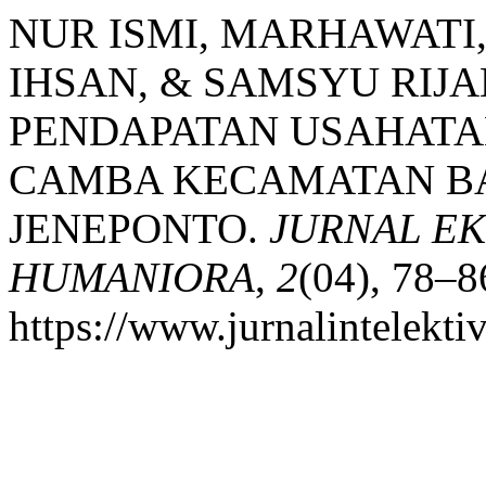
NUR ISMI, MARHAWAT
IHSAN, & SAMSYU RIJAL.
PENDAPATAN USAHATAN
CAMBA KECAMATAN B
JENEPONTO.
JURNAL EK
HUMANIORA
,
2
(04), 78–8
https://www.jurnalintelekti