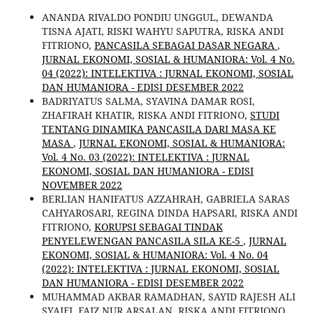
ANANDA RIVALDO PONDIU UNGGUL, DEWANDA
TISNA AJATI, RISKI WAHYU SAPUTRA, RISKA ANDI
FITRIONO,
PANCASILA SEBAGAI DASAR NEGARA
,
JURNAL EKONOMI, SOSIAL & HUMANIORA: Vol. 4 No.
04 (2022): INTELEKTIVA : JURNAL EKONOMI, SOSIAL
DAN HUMANIORA - EDISI DESEMBER 2022
BADRIYATUS SALMA, SYAVINA DAMAR ROSI,
ZHAFIRAH KHATIR, RISKA ANDI FITRIONO,
STUDI
TENTANG DINAMIKA PANCASILA DARI MASA KE
MASA
,
JURNAL EKONOMI, SOSIAL & HUMANIORA:
Vol. 4 No. 03 (2022): INTELEKTIVA : JURNAL
EKONOMI, SOSIAL DAN HUMANIORA - EDISI
NOVEMBER 2022
BERLIAN HANIFATUS AZZAHRAH, GABRIELA SARAS
CAHYAROSARI, REGINA DINDA HAPSARI, RISKA ANDI
FITRIONO,
KORUPSI SEBAGAI TINDAK
PENYELEWENGAN PANCASILA SILA KE-5
,
JURNAL
EKONOMI, SOSIAL & HUMANIORA: Vol. 4 No. 04
(2022): INTELEKTIVA : JURNAL EKONOMI, SOSIAL
DAN HUMANIORA - EDISI DESEMBER 2022
MUHAMMAD AKBAR RAMADHAN, SAYID RAJESH ALI
SYAIFI, FAIZ NUR ARSALAN, RISKA ANDI FITRIONO,