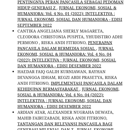
PENTINGNYA PERAN PANCASILA SEBAGAI PEDOMAN
HIDUP GENERASI Z
,
JURNAL EKONOMI, SOSIAL &
HUMANIORA: Vol. 4 No. 01 (2022): INTELEKTIVA :
JURNAL EKONOMI, SOSIAL DAN HUMANIORA - EDISI
SEPTEMBER 2022
CANTIKA ANGELIANA SHERLY MAGARETA,
CLEODORA CHRISTONIA PUSPITA, YHUDISTIRO ADHI
PERMONO , RISKA ANDI FITRIONO,
PENERAPAN
PANCASILA DALAM BERMEDIA SOSIAL
,
JURNAL
EKONOMI, SOSIAL & HUMANIORA: Vol. 4 No. 04
(2022): INTELEKTIVA : JURNAL EKONOMI, SOSIAL
DAN HUMANIORA - EDISI DESEMBER 2022
HAEDAR FAIQ GALIH KURNIAWAN, RAYHAN
DEVANGGA IDHAM, REGZI ABDI PRASETYA, RISKA
ANDI FITRIONO,
IMPLEMENTASI PANCASILA DALAM
KEHIDUPAN BERMASYARAKAT
,
JURNAL EKONOMI,
SOSIAL & HUMANIORA: Vol. 4 No. 04 (2022):
INTELEKTIVA : JURNAL EKONOMI, SOSIAL DAN
HUMANIORA - EDISI DESEMBER 2022
ARDIAN ATAR, ALEXANDER NUGRAHA DEWATA,
MAHIB FAIRUZABADI, RISKA ANDI FITRIONO,
TANTANGAN DAN RELEVANSI PANCASILA BAGI
GENERASI MILENIAL DAN Z
,
JURNAL EKONOMI,