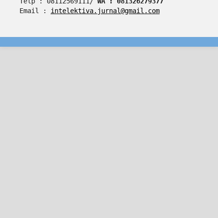
Telp : 08112569111/ 
WA : 081326279377
Email : 
intelektiva.jurnal@gmail.com